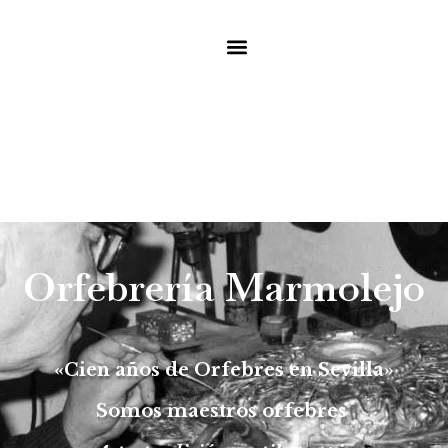
Inicio
Orfebrería Marmolejo
«Cien años de Orfebres en Sevilla»
Somos
maestros orfebres